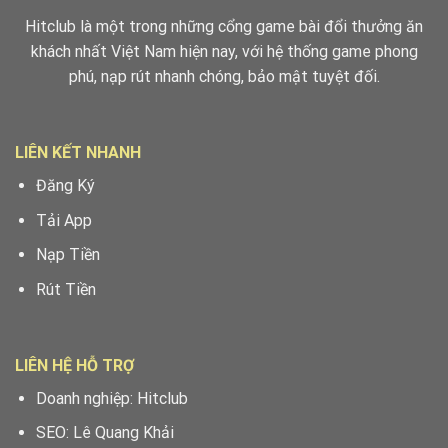
Hitclub
là một trong những cổng game bài đổi thưởng ăn
khách nhất Việt Nam hiện nay, với hệ thống game phong
phú, nạp rút nhanh chóng, bảo mật tuyệt đối.
LIÊN KẾT NHANH
Đăng Ký
Tải App
Nạp Tiền
Rút Tiền
LIÊN HỆ HỖ TRỢ
Doanh nghiệp: Hitclub
SEO: Lê Quang Khải