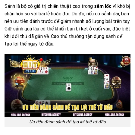
Sảnh là bộ có giá trị chiến thuật cao trong
sâm lốc
vì khó bị
chặn hơn so với bài lẻ hoặc đôi. Do đó, nếu có sảnh dài, bạn
nên ưu tiên đánh trước để giảm nhanh số lượng bài trên tay.
Giữ sảnh quá lâu có thể khiến bạn bị kẹt ở cuối ván, đặc biệt
khi đối thủ đã gần về. Cao thủ thường tận dụng sảnh để
tạo lợi thế ngay từ đầu.
Ưu tiên đánh sảnh để tạo lợi thế từ đầu