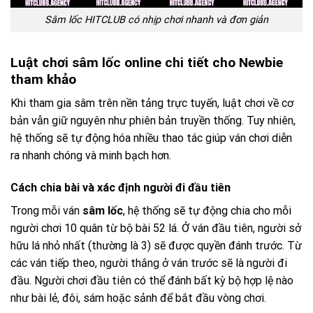
Sâm lốc HITCLUB có nhịp chơi nhanh và đơn giản
Luật chơi sâm lốc online chi tiết cho Newbie
tham khảo
Khi tham gia sâm trên nền tảng trực tuyến, luật chơi về cơ
bản vẫn giữ nguyên như phiên bản truyền thống. Tuy nhiên,
hệ thống sẽ tự động hóa nhiều thao tác giúp ván chơi diễn
ra nhanh chóng và minh bạch hơn.
Cách chia bài và xác định người đi đầu tiên
Trong mỗi ván
sâm lốc
, hệ thống sẽ tự động chia cho mỗi
người chơi 10 quân từ bộ bài 52 lá. Ở ván đầu tiên, người sở
hữu lá nhỏ nhất (thường là 3) sẽ được quyền đánh trước. Từ
các ván tiếp theo, người thắng ở ván trước sẽ là người đi
đầu. Người chơi đầu tiên có thể đánh bất kỳ bộ hợp lệ nào
như bài lẻ, đôi, sám hoặc sảnh để bắt đầu vòng chơi.