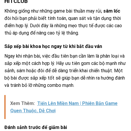
HITCLUB
Không giống như những game bài thuần may rủi,
sâm lốc
đòi hỏi bạn phải biết tính toán, quan sát và tận dụng thời
điểm hợp lý. Dưới đây là những mẹo thực tế được các cao
thủ áp dụng để nâng cao tỷ lệ thắng.
Sắp xếp bài khoa học ngay từ khi bắt đầu ván
Ngay khi nhận bài, việc đầu tiên bạn cần làm là phân loại và
sắp xếp một cách hợp lý. Hãy ưu tiên gom các bộ mạnh như
sảnh, sám hoặc đôi để dễ dàng triển khai chiến thuật. Một
bộ bài được sắp xếp tốt sẽ giúp bạn dễ nhìn ra hướng đánh
và tránh bỏ lỡ những combo mạnh.
Xem Thêm:
Tiến Lên Miền Nam | Phiên Bản Game
Quen Thuộc, Dễ Chơi
Đánh sảnh trước để giảm bài