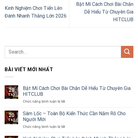
Bật Mí Cách Chơi Bài Chắn
Kinh Nghiệm Chơi Tiến Lên
Dễ Hiểu Từ Chuyên Gia
Đánh Nhanh Thắng Lớn 2026
HITCLUB
BÀI VIẾT MỚI NHẤT
Bật Mí Cách Chơi Bài Chắn Dễ Hiểu Từ Chuyên Gia
20
HITCLUB
Th3
Chức năng bình luận bị tắt
ở
Bật
Mí
Sâm Lốc – Toàn Bộ Kiến Thức Cần Nắm Rõ Cho
20
Cách
Người Mới
Th3
Chơi
Chức năng bình luận bị tắt
ở
Bài
Sâm
Chắn
Lốc