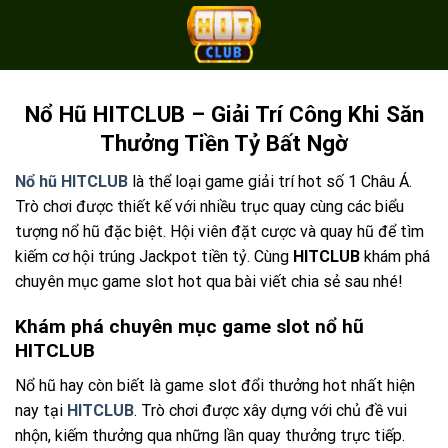
Bỏ
qua
nội
dung
Nổ Hũ HITCLUB – Giải Trí Công Khi Săn
Thưởng Tiền Tỷ Bất Ngờ
Nổ hũ HITCLUB
là thể loại game giải trí hot số 1 Châu Á.
Trò chơi được thiết kế với nhiều trục quay cùng các biểu
tượng nổ hũ đặc biệt. Hội viên đặt cược và quay hũ để tìm
kiếm cơ hội trúng Jackpot tiền tỷ. Cùng
HITCLUB
khám phá
chuyên mục game slot hot qua bài viết chia sẻ sau nhé!
Khám phá chuyên mục game slot nổ hũ
HITCLUB
Nổ hũ hay còn biết là game slot đổi thưởng hot nhất hiện
nay tại
HITCLUB
. Trò chơi được xây dựng với chủ đề vui
nhộn, kiếm thưởng qua những lần quay thưởng trực tiếp.