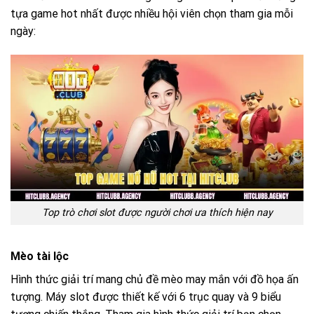
tựa game hot nhất được nhiều hội viên chọn tham gia mỗi
ngày:
Top trò chơi slot được người chơi ưa thích hiện nay
Mèo tài lộc
Hình thức giải trí mang chủ đề mèo may mắn với đồ họa ấn
tượng. Máy slot được thiết kế với 6 trục quay và 9 biểu