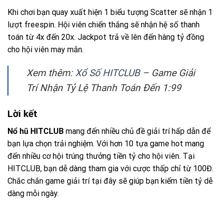
Khi chơi bạn quay xuất hiện 1 biểu tượng Scatter sẽ nhận 1
lượt freespin. Hội viên chiến thắng sẽ nhận hệ số thanh
toán từ 4x đến 20x. Jackpot trả về lên đến hàng tỷ đồng
cho hội viên may mắn.
Xem thêm:
Xổ Số HITCLUB
– Game Giải
Trí Nhận Tỷ Lệ Thanh Toán Đến 1:99
Lời kết
Nổ hũ HITCLUB
mang đến nhiều chủ đề giải trí hấp dẫn để
bạn lựa chọn trải nghiệm. Với hơn 10 tựa game hot mang
đến nhiều cơ hội trúng thưởng tiền tỷ cho hội viên. Tại
HITCLUB, bạn dễ dàng tham gia với cược thấp chỉ từ 100Đ.
Chắc chắn game giải trí tại đây sẽ giúp bạn kiếm tiền tỷ dễ
dàng mỗi ngày.