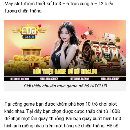
Máy slot được thiết kế từ 3 – 6 trục cùng 5 – 12 biểu
tượng chiến thắng.
Giới thiệu chuyên mục game nổ hũ HITCLUB
Tại cổng game bạn được khám phá hơn 10 trò chơi slot
khác nhau. Tại đây bạn chọn được cược thấp chỉ từ 100Đ
để nhận một lần quay thưởng. Khi bạn quay xuất hiện từ 3
hình ảnh giống nhau trên một hàng sẽ chiến thắng. Hệ số