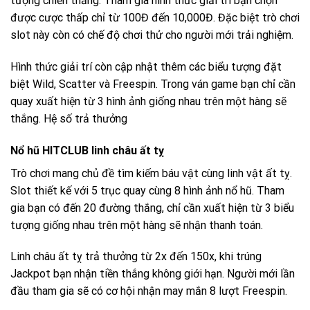
tượng chiến thắng. Tham gia hình thức giải trí bạn chọn
được cược thấp chỉ từ 100Đ đến 10,000Đ. Đặc biệt trò chơi
slot này còn có chế độ chơi thử cho người mới trải nghiệm.
Hình thức giải trí còn cập nhật thêm các biểu tượng đặt
biệt Wild, Scatter và Freespin. Trong ván game bạn chỉ cần
quay xuất hiện từ 3 hình ảnh giống nhau trên một hàng sẽ
thắng. Hệ số trả thưởng
Nổ hũ HITCLUB linh châu ất tỵ
Trò chơi mang chủ đề tìm kiếm báu vật cùng linh vật ất tỵ.
Slot thiết kế với 5 trục quay cùng 8 hình ảnh nổ hũ. Tham
gia bạn có đến 20 đường thắng, chỉ cần xuất hiện từ 3 biểu
tượng giống nhau trên một hàng sẽ nhận thanh toán.
Linh châu ất tỵ trả thưởng từ 2x đến 150x, khi trúng
Jackpot bạn nhận tiền thắng không giới hạn. Người mới lần
đầu tham gia sẽ có cơ hội nhận may mắn 8 lượt Freespin.