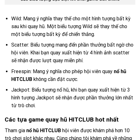
Wild: Mang ý nghĩa thay thế cho một hình tượng bất kỳ
sau khi quay hũ. Một biểu tượng Wild sẽ thay thế cho
một biểu tượng bất kỳ để chiến thắng.
Scatter: Biểu tượng mang đến phần thưởng bất ngờ cho
hội viên. Khai bạn quay xuất hiện từ 4 hình ảnh scatter
sẽ nhận được lượt quay miễn phí.
Freespin: Mang ý nghĩa cho phép hội viên quay
nổ hũ
HITCLUB
không cần đặt cược.
Jackpot: Biểu tượng nổ hũ, khi bạn quay xuất hiện từ 3
hình tượng Jackpot sẽ nhận được phần thưởng lớn nhất
từ trò chơi.
Các tựa game quay hũ HITCLUB hot nhất
Tham gia
nổ hũ HITCLUB
hội viên được khám phá hơn 10
trò chơi slot khác nhau. Cùng chúng tôi khám phá về những