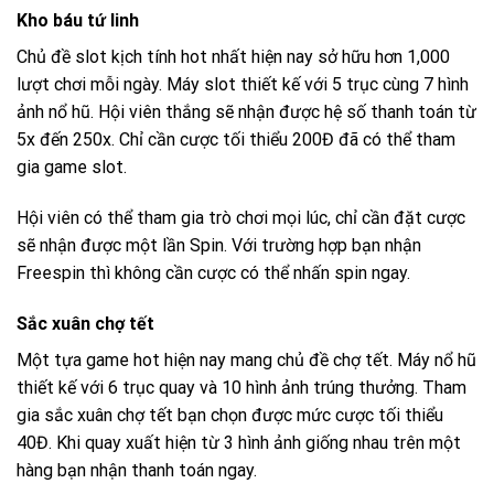
Kho báu tứ linh
Chủ đề slot kịch tính hot nhất hiện nay sở hữu hơn 1,000
lượt chơi mỗi ngày. Máy slot thiết kế với 5 trục cùng 7 hình
ảnh nổ hũ. Hội viên thắng sẽ nhận được hệ số thanh toán từ
5x đến 250x. Chỉ cần cược tối thiểu 200Đ đã có thể tham
gia game slot.
Hội viên có thể tham gia trò chơi mọi lúc, chỉ cần đặt cược
sẽ nhận được một lần Spin. Với trường hợp bạn nhận
Freespin thì không cần cược có thể nhấn spin ngay.
Sắc xuân chợ tết
Một tựa game hot hiện nay mang chủ đề chợ tết. Máy nổ hũ
thiết kế với 6 trục quay và 10 hình ảnh trúng thưởng. Tham
gia sắc xuân chợ tết bạn chọn được mức cược tối thiểu
40Đ. Khi quay xuất hiện từ 3 hình ảnh giống nhau trên một
hàng bạn nhận thanh toán ngay.