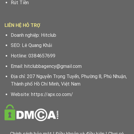
Rút Tiền
LIÊN HỆ HỖ TRỢ
Doanh nghiệp: Hitclub
SEO: Lê Quang Khải
Hotline:
0384657699
Email:
hitclubbagency@gmail.com
Địa chỉ:
207 Nguyễn Trọng Tuyển, Phường 8, Phú Nhuận,
Thành phố Hồ Chí Minh, Việt Nam
Website:
https://apx.co.com/
Chính sách bảo mật
|
Điều khoản và điều kiện
|
Chơi có