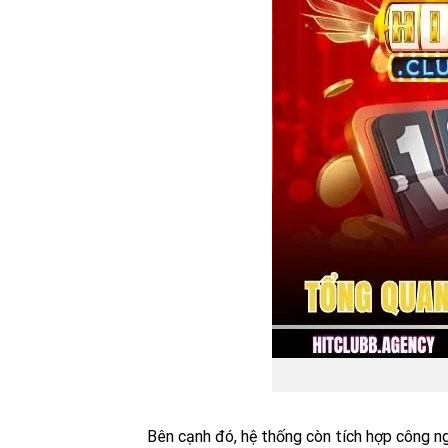
Bên cạnh đó, hệ thống còn tích hợp công ngh