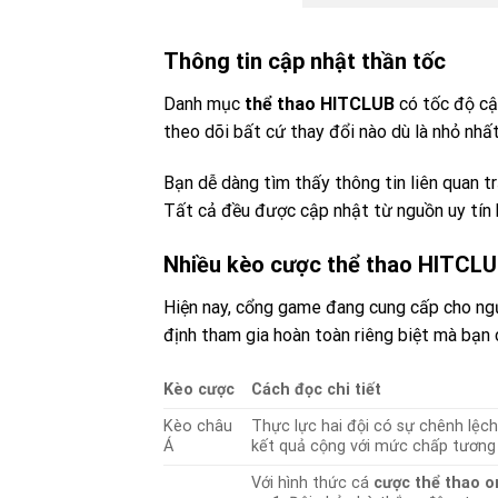
Thông tin cập nhật thần tốc
Danh mục
thể thao HITCLUB
có tốc độ cậ
theo dõi bất cứ thay đổi nào dù là nhỏ nhấ
Bạn dễ dàng tìm thấy thông tin liên quan tr
Tất cả đều được cập nhật từ nguồn uy tín 
Nhiều kèo cược thể thao HITCL
Hiện nay, cổng game đang cung cấp cho ngư
định tham gia hoàn toàn riêng biệt mà bạn 
Kèo cược
Cách đọc chi tiết
Kèo châu
Thực lực hai đội có sự chênh lệc
Á
kết quả cộng với mức chấp tương
Với hình thức cá
cược thể thao o