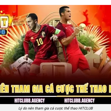
Lý do nên tham gia cá cược thể thao HITCLUB