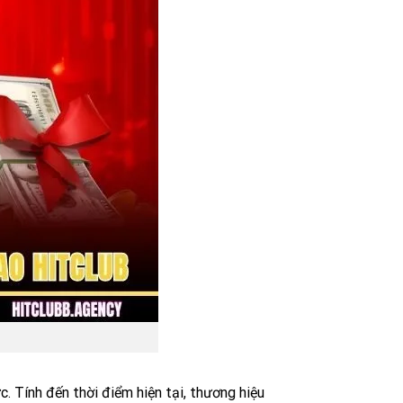
c. Tính đến thời điểm hiện tại, thương hiệu