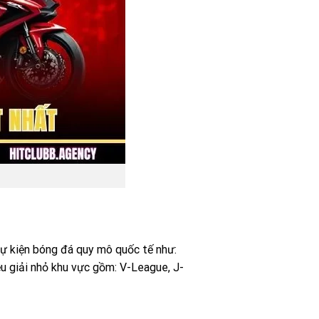
sự kiện bóng đá quy mô quốc tế như:
ều giải nhỏ khu vực gồm: V-League, J-