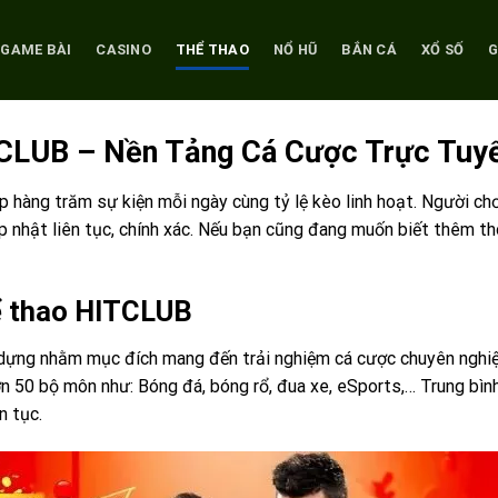
GAME BÀI
CASINO
THỂ THAO
NỔ HŨ
BẮN CÁ
XỔ SỐ
G
CLUB – Nền Tảng Cá Cược Trực Tuyế
 hàng trăm sự kiện mỗi ngày cùng tỷ lệ kèo linh hoạt. Người ch
 nhật liên tục, chính xác. Nếu bạn cũng đang muốn biết thêm thôn
ể thao HITCLUB
ựng nhằm mục đích mang đến trải nghiệm cá cược chuyên nghiệp 
ơn 50 bộ môn như: Bóng đá, bóng rổ, đua xe, eSports,… Trung bì
n tục.