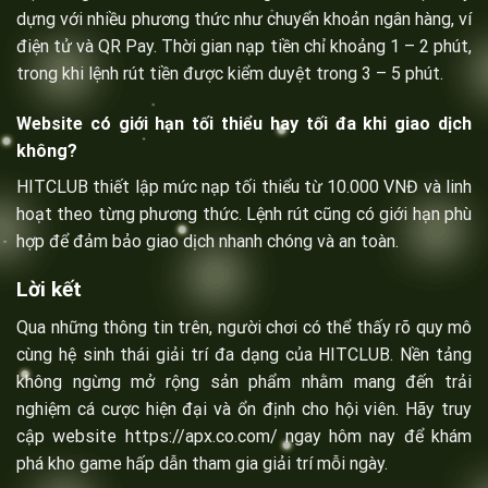
dựng với nhiều phương thức như chuyển khoản ngân hàng, ví
điện tử và QR Pay. Thời gian nạp tiền chỉ khoảng 1 – 2 phút,
trong khi lệnh rút tiền được kiểm duyệt trong 3 – 5 phút.
Website có giới hạn tối thiểu hay tối đa khi giao dịch
không?
HITCLUB thiết lập mức nạp tối thiểu từ 10.000 VNĐ và linh
hoạt theo từng phương thức. Lệnh rút cũng có giới hạn phù
hợp để đảm bảo giao dịch nhanh chóng và an toàn.
Lời kết
Qua những thông tin trên, người chơi có thể thấy rõ quy mô
cùng hệ sinh thái giải trí đa dạng của HITCLUB. Nền tảng
không ngừng mở rộng sản phẩm nhằm mang đến trải
nghiệm cá cược hiện đại và ổn định cho hội viên. Hãy truy
cập website
https://apx.co.com/
ngay hôm nay để khám
phá kho game hấp dẫn tham gia giải trí mỗi ngày.