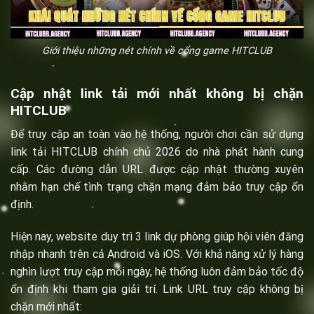
Giới thiệu những nét chính về cổng game HITCLUB
Cập nhật link tải mới nhất không bị chặn
HITCLUB
Để truy cập an toàn vào hệ thống, người chơi cần sử dụng
link tải HITCLUB chính chủ 2026 do nhà phát hành cung
cấp. Các đường dẫn URL được cập nhật thường xuyên
nhằm hạn chế tình trạng chặn mạng đảm bảo truy cập ổn
định.
Hiện nay, website duy trì 3 link dự phòng giúp hội viên đăng
nhập nhanh trên cả Android và iOS. Với khả năng xử lý hàng
nghìn lượt truy cập mỗi ngày, hệ thống luôn đảm bảo tốc độ
ổn định khi tham gia giải trí. Link URL truy cập không bị
chặn mới nhất: