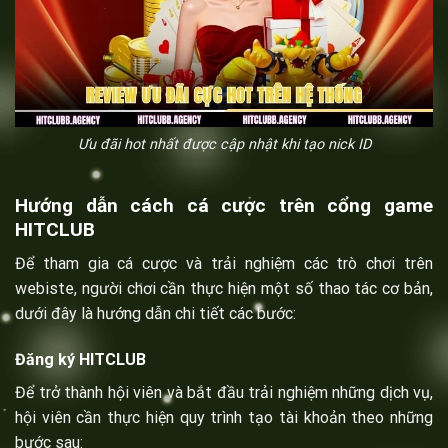
Ưu đãi hot nhất được cập nhật khi tạo nick ID
Hướng dẫn cách cá cược trên cổng game
HITCLUB
Để tham gia cá cược và trải nghiệm các trò chơi trên
webiste, người chơi cần thực hiện một số thao tác cơ bản,
dưới đây là hướng dẫn chi tiết các bước:
Đăng ký HITCLUB
Để trở thành hội viên và bắt đầu trải nghiệm những dịch vụ,
hội viên cần thực hiện quy trình tạo tài khoản theo những
bước sau: