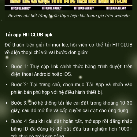
Review chi tiết từng bước thực hiện khi tham gia trên website
Tải app HITCLUB apk
Để thuận tiện giải trí mọi lúc, hội viên có thể tải HITCLUB
về điện thoại chỉ với vài bước đơn giản:
Bước 1: Truy cập link chính thức bằng trình duyệt trên
điện thoại Android hoặc iOS.
Bước 2: Tại trang chủ, chọn mục Tải App và nhấn vào
phiên bản phù hợp với hệ điều hành thiết bị.
Bước 3: Chờ hệ thống tải file cài đặt trong khoảng 10-30
giây, sau đó mở file và cấp quyền cài đặt cho ứng dụng.
Bước 4: Sau khi cài đặt hoàn tất, mở app rồi đăng nhập
bằng ID đã đăng ký để bắt đầu trải nghiệm hơn 1000+
trò chơi có trên nền tảng.