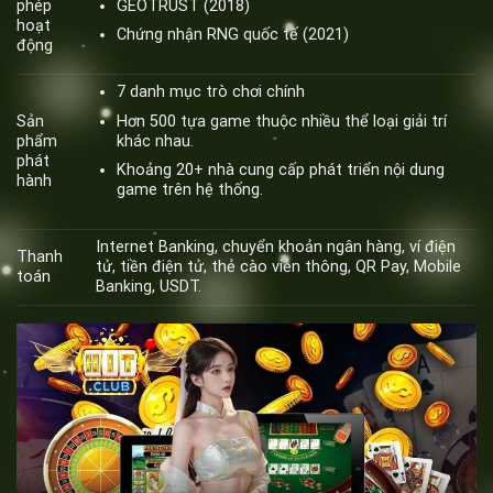
GEOTRUST (2018)
phép
hoạt
Chứng nhận RNG quốc tế (2021)
động
7 danh mục trò chơi chính
Hơn 500 tựa game thuộc nhiều thể loại giải trí
Sản
khác nhau.
phẩm
phát
Khoảng 20+ nhà cung cấp phát triển nội dung
hành
game trên hệ thống.
Internet Banking, chuyển khoản ngân hàng, ví điện
Thanh
tử, tiền điện tử, thẻ cào viễn thông, QR Pay, Mobile
toán
Banking, USDT.