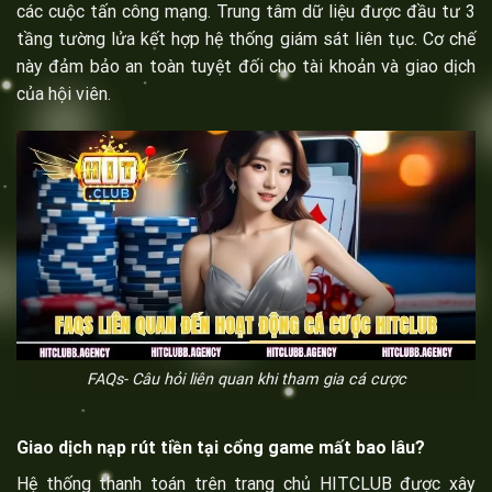
các cuộc tấn công mạng. Trung tâm dữ liệu được đầu tư 3
tầng tường lửa kết hợp hệ thống giám sát liên tục. Cơ chế
này đảm bảo an toàn tuyệt đối cho tài khoản và giao dịch
của hội viên.
FAQs- Câu hỏi liên quan khi tham gia cá cược
Giao dịch nạp rút tiền tại cổng game mất bao lâu?
Hệ thống thanh toán trên trang chủ HITCLUB được xây