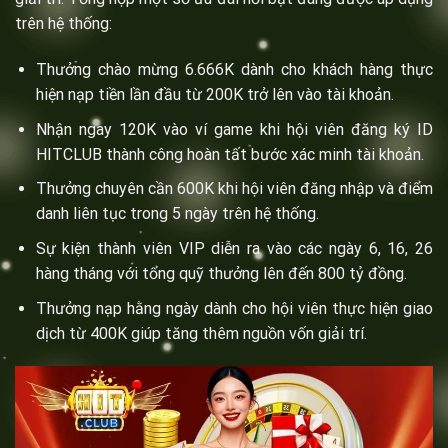
trên hệ thống:
Thưởng chào mừng 6.666K dành cho khách hàng thực
hiện nạp tiền lần đầu từ 200K trở lên vào tài khoản.
Nhận ngay 120K vào ví game khi hội viên đăng ký ID
HITCLUB thành công hoàn tất bước xác minh tài khoản.
Thưởng chuyên cần 600K khi hội viên đăng nhập và điểm
danh liên tục trong 5 ngày trên hệ thống.
Sự kiện thành viên VIP diễn ra vào các ngày 6, 16, 26
hàng tháng với tổng quỹ thưởng lên đến 800 tỷ đồng.
Thưởng nạp hằng ngày dành cho hội viên thực hiện giao
dịch từ 400K giúp tăng thêm nguồn vốn giải trí.