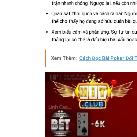
trận nhanh chóng. Ngược lại, nếu còn nhi
Quan sát thói quen và cách ra bài:
Người
thể cho thấy họ đang sở hữu quân bài q
Xem biểu cảm và phản ứng: Sự tự tin qu
thẳng lại có thể là dấu hiệu bài xấu hoặ
Xem Thêm:
Cách Đọc Bài Poker Đối 