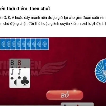
đến thời điểm then chốt
 lớn Q, K, A hoặc dây mạnh nên được giữ lại cho giai đoạn cuối ván
bạn chủ động chặn đối thủ hoặc giành quyền kiểm soát lượt đánh 