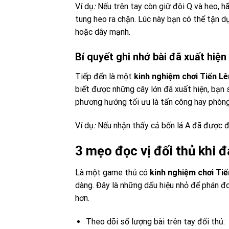
Ví dụ
:
Nếu trên tay còn giữ đôi Q và heo, hã
tung heo ra chặn. Lúc này bạn có thể tận d
hoặc dây mạnh.
Bí quyết ghi nhớ bài đã xuất hiện
Tiếp đến là một
kinh nghiệm chơi Tiến Lê
biết được những cây lớn đã xuất hiện, bạn s
phương hướng tối ưu là tấn công hay phòng
Ví dụ
:
Nếu nhận thấy cả bốn lá A đã được đá
3 mẹo đọc vị đối thủ khi đ
Là một game thủ có
kinh nghiệm chơi Tiế
dàng. Đây là những dấu hiệu nhỏ để phán đo
hơn.
Theo dõi số lượng bài trên tay đối thủ: