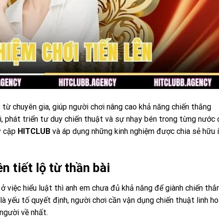
từ chuyên gia, giúp người chơi nâng cao khả năng chiến thắng
ơi, phát triển tư duy chiến thuật và sự nhạy bén trong từng nước đ
y cập
HITCLUB
và áp dụng những kinh nghiệm được chia sẻ hữu 
n tiết lộ từ thần bài
 ở việc hiểu luật thì anh em chưa đủ khả năng để giành chiến thắ
là yếu tố quyết định, người chơi cần vận dụng chiến thuật linh h
 người về nhất.