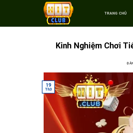
Bỏ
qua
TRANG CHỦ
nội
dung
Kinh Nghiệm Chơi Ti
ĐĂ
19
Th3