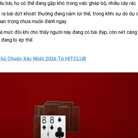
ều bài, họ có thể đang gặp khó trong việc ghép bộ, nhiều cây rác.
 ra bài dứt khoát thường đang nắm lợi thế, trong khhi sự do dự 
uan trọng chưa muốn đánh ngay.
á mức đôi khi cho thấy người này đang có bài đẹp, còn nét căng
c đang bị ép thế.
Thủ Chuẩn Xác Nhất 2026 Từ HITCLUB