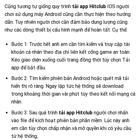
Cũng tương tự giống quy trình
tải app Hitclub
IOS người
chơi sử dụng máy Android cũng cần thực hiện theo hướng
dẫn. Tuy nhiên người chơi cần đảm bảo dung lượng cũng
như các dòng thiết bị cấu hình mạnh để hoàn tất. Cụ thể:
Bước 1: Trước hết anh em cần tìm kiếm và truy cập tài
khoản cá nhân theo địa chỉ liên kết cổng game an toàn.
Kéo giao diện xuống cuối trang đồng thời tùy chọn Tải
app để bắt đầu.
Bước 2: Tìm kiếm phiên bản Android hoặc quét mã tải
hiển thị rõ ràng. Ngay lập tức hệ thống sẽ download
trong khoảng thời gian vài phút tùy theo kết nối mạng cá
nhân.
Bước 3: Sau quá trình
tải app Hitclub
người chơi nhấn
vào file để kích hoạt phiên bản phần mềm. Lúc này anh
em cần tùy chọn chấp nhận và mở quyền khi có yêu cầu
từ hệ thống,