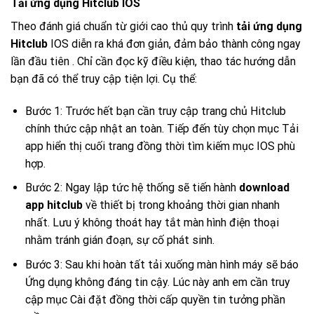
Tải ứng dụng Hitclub IOS
Theo đánh giá chuẩn từ giới cao thủ quy trình
tải ứng dụng
Hitclub
IOS diễn ra khá đơn giản, đảm bảo thành công ngay
lần đầu tiên . Chỉ cần đọc kỹ điều kiện, thao tác hướng dẫn
bạn đã có thể truy cập tiện lợi. Cụ thể:
Bước 1: Trước hết bạn cần truy cập trang chủ Hitclub
chính thức cập nhật an toàn. Tiếp đến tùy chọn mục Tải
app hiển thị cuối trang đồng thời tìm kiếm mục IOS phù
hợp.
Bước 2: Ngay lập tức hệ thống sẽ tiến hành
download
app hitclub
về thiết bị trong khoảng thời gian nhanh
nhất. Lưu ý không thoát hay tắt màn hình điện thoại
nhằm tránh gián đoạn, sự cố phát sinh.
Bước 3: Sau khi hoàn tất tải xuống màn hình máy sẽ báo
Ứng dụng không đáng tin cậy. Lúc này anh em cần truy
cập mục Cài đặt đồng thời cấp quyền tin tưởng phần