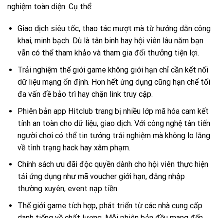
nghiệm toàn diện. Cụ thể:
Giao dịch siêu tốc, thao tác mượt mà từ hướng dẫn công
khai, minh bạch. Dù là tân binh hay hội viên lâu năm bạn
vẫn có thể tham khảo và tham gia đổi thưởng tiện lợi.
Trải nghiệm thế giới game không giới hạn chỉ cần kết nối
dữ liệu mạng ổn định. Hơn hết ứng dụng cũng hạn chế tối
đa vấn đề bảo trì hay chặn link truy cập.
Phiên bản app Hitclub trang bị nhiều lớp mã hóa cam kết
tính an toàn cho dữ liệu, giao dịch. Với công nghệ tân tiến
người chơi có thể tin tưởng trải nghiệm mà không lo lắng
về tình trạng hack hay xâm phạm.
Chính sách ưu đãi độc quyền dành cho hội viên thực hiện
tải ứng dụng như mã voucher giới hạn, đăng nhập
thường xuyên, event nạp tiền.
Thế giới game tích hợp, phát triển từ các nhà cung cấp
danh tiếng về chất lượng. Mỗi phiên bản đều mang đến