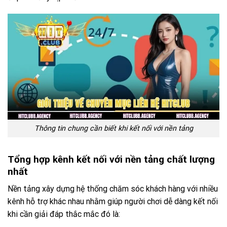
Thông tin chung cần biết khi kết nối với nền tảng
Tổng hợp kênh kết nối với nền tảng chất lượng
nhất
Nền tảng xây dựng hệ thống chăm sóc khách hàng với nhiều
kênh hỗ trợ khác nhau nhằm giúp người chơi dễ dàng kết nối
khi cần giải đáp thắc mắc đó là: