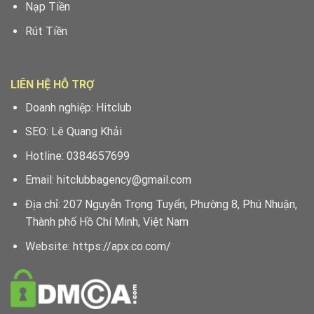
Nạp Tiền
Rút Tiền
LIÊN HỆ HỖ TRỢ
Doanh nghiệp: Hitclub
SEO: Lê Quang Khải
Hotline:
0384657699
Email:
hitclubbagency@gmail.com
Địa chỉ:
207 Nguyễn Trọng Tuyển, Phường 8, Phú Nhuận,
Thành phố Hồ Chí Minh, Việt Nam
Website:
https://apx.co.com/