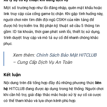
Một số trường hợp như lỗi đăng nhập, quên mật khẩu hoặc
link truy cập của cổng game bị chặn. Khi gặp tình huống này,
người chơi nên tìm đến đội ngũ CSKH của nền tảng để
được hỗ trợ kiểm tra. Bộ phận kỹ thuật sẽ cầu 5 thông tin
gồm: ID tài khoản, thời gian phát sinh lỗi, thiết bị sử dụng,
trình duyệt truy cập và mô tả sự cố để nhanh chóng khắc
phục.
Xem thêm:
Chính Sách Bảo Mật HITCLUB
– Cung Cấp Dịch Vụ An Toàn
Kết luận
Nội dung trên đã tổng hợp đầy đủ những phương thức
liên
hệ
HITCLUB đang được áp dụng trong hệ thống. Người chơi
khi cần hỗ trợ, giải đáp thắc mắc hoặc xử lý sự cố cá cược
có thể tham khảo và lựa chọn kênh phù hợp.