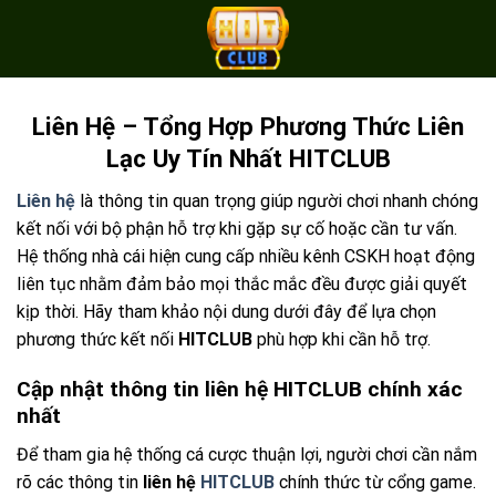
Bỏ
qua
nội
dung
Liên Hệ – Tổng Hợp Phương Thức Liên
Lạc Uy Tín Nhất HITCLUB
Liên hệ
là thông tin quan trọng giúp người chơi nhanh chóng
kết nối với bộ phận hỗ trợ khi gặp sự cố hoặc cần tư vấn.
Hệ thống nhà cái hiện cung cấp nhiều kênh CSKH hoạt động
liên tục nhằm đảm bảo mọi thắc mắc đều được giải quyết
kịp thời. Hãy tham khảo nội dung dưới đây để lựa chọn
phương thức kết nối
HITCLUB
phù hợp khi cần hỗ trợ.
Cập nhật thông tin liên hệ HITCLUB chính xác
nhất
Để tham gia hệ thống cá cược thuận lợi, người chơi cần nắm
rõ các thông tin
liên hệ
HITCLUB
chính thức từ cổng game.