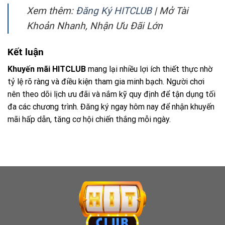
Xem thêm:
Đăng Ký HITCLUB
| Mở Tài
Khoản Nhanh, Nhận Ưu Đãi Lớn
Kết luận
Khuyến mãi HITCLUB
mang lại nhiều lợi ích thiết thực nhờ
tỷ lệ rõ ràng và điều kiện tham gia minh bạch. Người chơi
nên theo dõi lịch ưu đãi và nắm kỹ quy định để tận dụng tối
đa các chương trình. Đăng ký ngay hôm nay để nhận khuyến
mãi hấp dẫn, tăng cơ hội chiến thắng mỗi ngày.