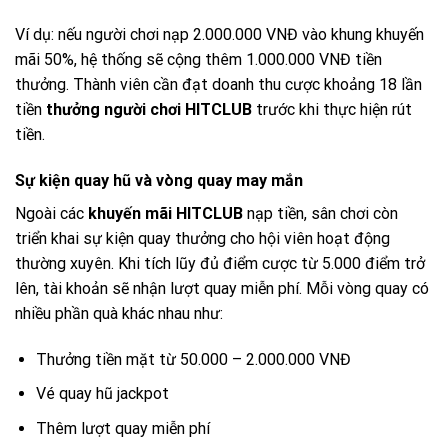
Ví dụ: nếu người chơi nạp 2.000.000 VNĐ vào khung khuyến
mãi 50%, hệ thống sẽ cộng thêm 1.000.000 VNĐ tiền
thưởng. Thành viên cần đạt doanh thu cược khoảng 18 lần
tiền
thưởng người chơi HITCLUB
trước khi thực hiện rút
tiền.
Sự kiện quay hũ và vòng quay may mắn
Ngoài các
khuyến mãi HITCLUB
nạp tiền, sân chơi còn
triển khai sự kiện quay thưởng cho hội viên hoạt động
thường xuyên. Khi tích lũy đủ điểm cược từ 5.000 điểm trở
lên, tài khoản sẽ nhận lượt quay miễn phí. Mỗi vòng quay có
nhiều phần quà khác nhau như:
Thưởng tiền mặt từ 50.000 – 2.000.000 VNĐ
Vé quay hũ jackpot
Thêm lượt quay miễn phí