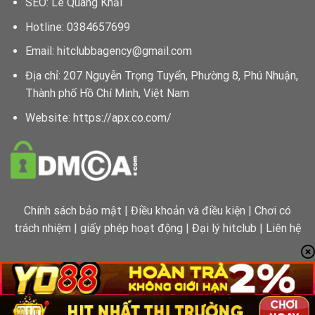
SEO: Lê Quang Khải
Hotline:
0384657699
Email:
hitclubbagency@gmail.com
Địa chỉ:
207 Nguyễn Trọng Tuyển, Phường 8, Phú Nhuận,
Thành phố Hồ Chí Minh, Việt Nam
Website:
https://apx.co.com/
Chính sách bảo mật
|
Điều khoản và điều kiện
|
Chơi có
trách nhiệm
|
giấy phép hoạt động
|
Đại lý hitclub
|
Liên hệ
Copyright 2026 ©
Bản Quyền Thuộc Về HITCLUB