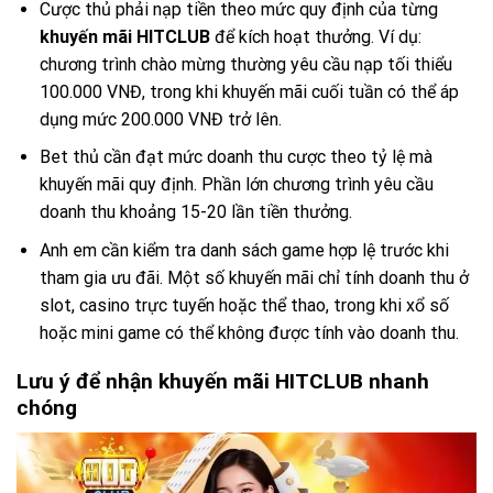
Cược thủ phải nạp tiền theo mức quy định của từng
khuyến mãi HITCLUB
để kích hoạt thưởng. Ví dụ:
chương trình chào mừng thường yêu cầu nạp tối thiểu
100.000 VNĐ, trong khi khuyến mãi cuối tuần có thể áp
dụng mức 200.000 VNĐ trở lên.
Bet thủ cần đạt mức doanh thu cược theo tỷ lệ mà
khuyến mãi quy định. Phần lớn chương trình yêu cầu
doanh thu khoảng 15-20 lần tiền thưởng.
Anh em cần kiểm tra danh sách game hợp lệ trước khi
tham gia ưu đãi. Một số khuyến mãi chỉ tính doanh thu ở
slot, casino trực tuyến hoặc thể thao, trong khi xổ số
hoặc mini game có thể không được tính vào doanh thu.
Lưu ý để nhận khuyến mãi HITCLUB nhanh
chóng