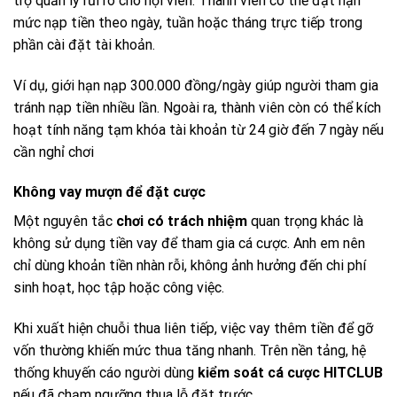
trợ quản lý rủi ro cho hội viên. Thành viên có thể đặt hạn
mức nạp tiền theo ngày, tuần hoặc tháng trực tiếp trong
phần cài đặt tài khoản.
Ví dụ, giới hạn nạp 300.000 đồng/ngày giúp người tham gia
tránh nạp tiền nhiều lần. Ngoài ra, thành viên còn có thể kích
hoạt tính năng tạm khóa tài khoản từ 24 giờ đến 7 ngày nếu
cần nghỉ chơi
Không vay mượn để đặt cược
Một nguyên tắc
chơi có trách nhiệm
quan trọng khác là
không sử dụng tiền vay để tham gia cá cược. Anh em nên
chỉ dùng khoản tiền nhàn rỗi, không ảnh hưởng đến chi phí
sinh hoạt, học tập hoặc công việc.
Khi xuất hiện chuỗi thua liên tiếp, việc vay thêm tiền để gỡ
vốn thường khiến mức thua tăng nhanh. Trên nền tảng, hệ
thống khuyến cáo người dùng
kiểm soát cá cược HITCLUB
nếu đã chạm ngưỡng thua lỗ đặt trước.