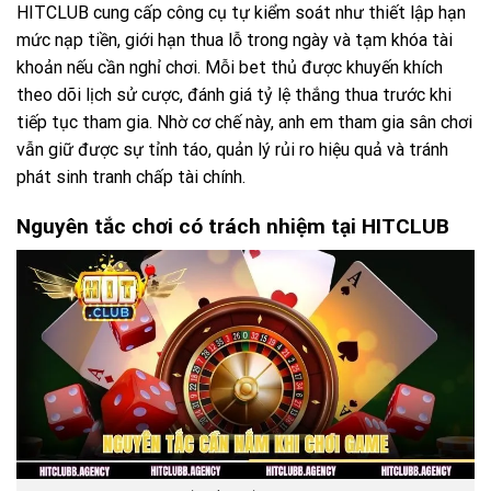
HITCLUB cung cấp công cụ tự kiểm soát như thiết lập hạn
mức nạp tiền, giới hạn thua lỗ trong ngày và tạm khóa tài
khoản nếu cần nghỉ chơi. Mỗi bet thủ được khuyến khích
theo dõi lịch sử cược, đánh giá tỷ lệ thắng thua trước khi
tiếp tục tham gia. Nhờ cơ chế này, anh em tham gia sân chơi
vẫn giữ được sự tỉnh táo, quản lý rủi ro hiệu quả và tránh
phát sinh tranh chấp tài chính.
Nguyên tắc chơi có trách nhiệm tại HITCLUB